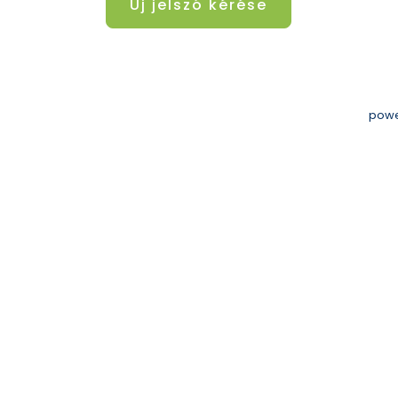
Új jelszó kérése
powe